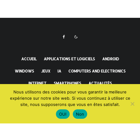
ACCUEIL
APPLICATIONS ET LOGICIELS
ANDROID
WINDOWS
JEUX
IA
COMPUTERS AND ELECTRONICS
INTERNET
SMARTPHONES
ACTUALITÉS
Nous utilisons des cookies pour vous garantir la meilleure
FAITS INCROYABLES
expérience sur notre site web. Si vous continuez à utiliser ce
site, nous supposerons que vous en êtes satisfait.
OUI
Non