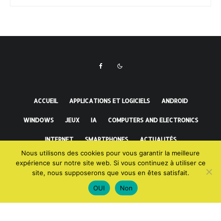
ACCUEIL
APPLICATIONS ET LOGICIELS
ANDROID
WINDOWS
JEUX
IA
COMPUTERS AND ELECTRONICS
INTERNET
SMARTPHONES
ACTUALITÉS
Nous utilisons des cookies pour vous garantir la meilleure
FAITS INCROYABLES
expérience sur notre site web. Si vous continuez à utiliser ce
site, nous supposerons que vous en êtes satisfait.
OUI
Non