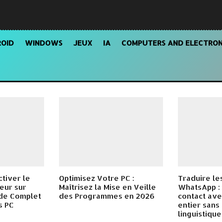
OID
WINDOWS
JEUX
IA
COMPUTERS AND ELECTRON
ctiver le
Optimisez Votre PC :
Traduire l
eur sur
Maîtrisez la Mise en Veille
WhatsApp :
ide Complet
des Programmes en 2026
contact av
s PC
entier sans
linguistique