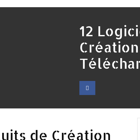
12 Logici
Création
Télécha
tuits de Création