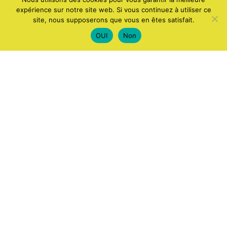
expérience sur notre site web. Si vous continuez à utiliser ce
site, nous supposerons que vous en êtes satisfait.
OUI
Non
ACCUEIL
APPLICATIONS ET LOGICIELS
ANDROID
WINDOWS
JEUX
IA
COMPUTERS AND ELECTRONICS
INTERNET
SMARTPHONES
ACTUALITÉS
FAITS INCROYABLES