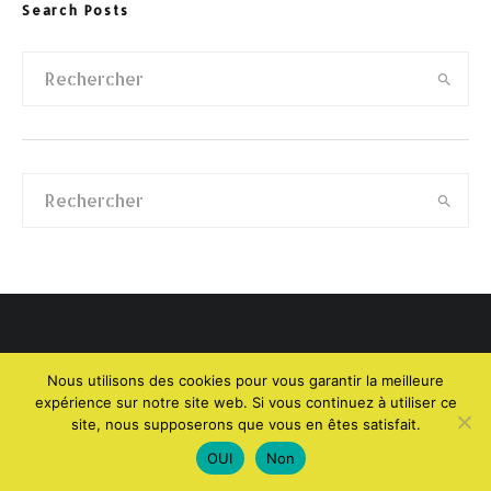
Search Posts
Nous utilisons des cookies pour vous garantir la meilleure
expérience sur notre site web. Si vous continuez à utiliser ce
site, nous supposerons que vous en êtes satisfait.
ACCUEIL
APPLICATIONS ET LOGICIELS
ANDROID
OUI
Non
WINDOWS
JEUX
IA
COMPUTERS AND ELECTRONICS