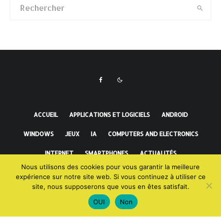
ACCUEIL
APPLICATIONS ET LOGICIELS
ANDROID
WINDOWS
JEUX
IA
COMPUTERS AND ELECTRONICS
INTERNET
SMARTPHONES
ACTUALITÉS
Nous utilisons des cookies pour vous garantir la meilleure
FAITS INCROYABLES
expérience sur notre site web. Si vous continuez à utiliser ce
site, nous supposerons que vous en êtes satisfait.
OUI
Non