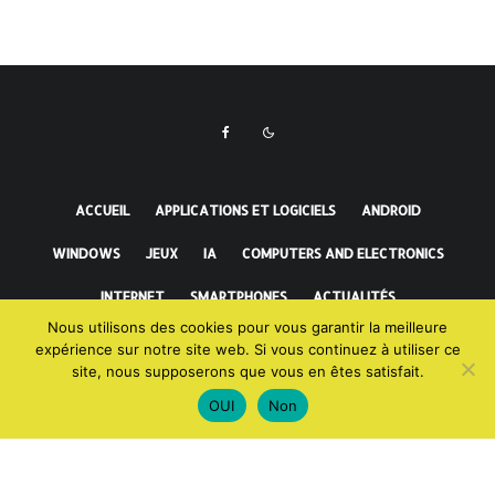
ACCUEIL
APPLICATIONS ET LOGICIELS
ANDROID
WINDOWS
JEUX
IA
COMPUTERS AND ELECTRONICS
INTERNET
SMARTPHONES
ACTUALITÉS
Nous utilisons des cookies pour vous garantir la meilleure
FAITS INCROYABLES
expérience sur notre site web. Si vous continuez à utiliser ce
site, nous supposerons que vous en êtes satisfait.
OUI
Non