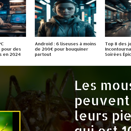
PC
Android : 6 liseuses à moins
Top 8 des j
 pour des
de 200€ pour bouquiner
Incontourna
s en 2024
partout
Soirées Épi
Les mou
peuvent 
leurs pi
qui est 1