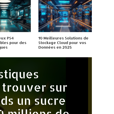
eux PS4
10 Meilleures Solutions de
bles pour des
Stockage Cloud pour vos
ques
Données en 2025
stiques
trouver sur
eds un sucre
0 millions de