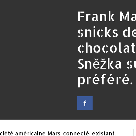
Frank Ma
snicks d
chocolat.
Sněžka s
préféré.
ciété américaine Mars, connecté, existant,