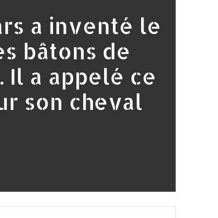
rs a inventé le
es bâtons de
 Il a appelé ce
ur son cheval