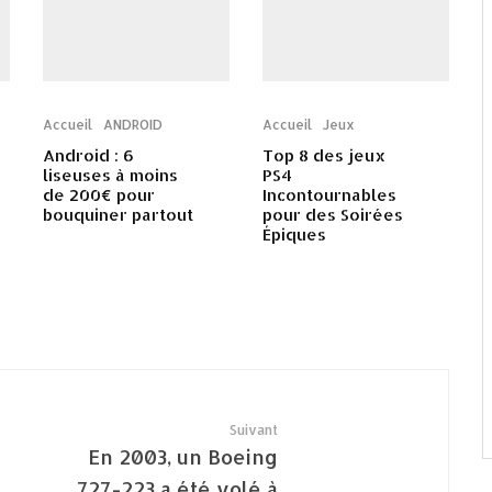
Accueil
ANDROID
Accueil
Jeux
Android : 6
Top 8 des jeux
liseuses à moins
PS4
de 200€ pour
Incontournables
bouquiner partout
pour des Soirées
Épiques
Suivant
En 2003, un Boeing
727-223 a été volé à