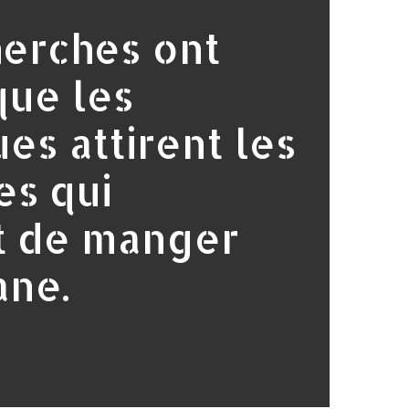
erches ont
que les
es attirent les
es qui
t de manger
ane.