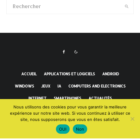
ACCUEIL
APPLICATIONS ET LOGICIELS
ANDROID
WINDOWS
JEUX
IA
COMPUTERS AND ELECTRONICS
INTERNET
SMARTPHONES
ACTUALITÉS
Nous utilisons des cookies pour vous garantir la meilleure
FAITS INCROYABLES
expérience sur notre site web. Si vous continuez à utiliser ce
site, nous supposerons que vous en êtes satisfait.
OUI
Non