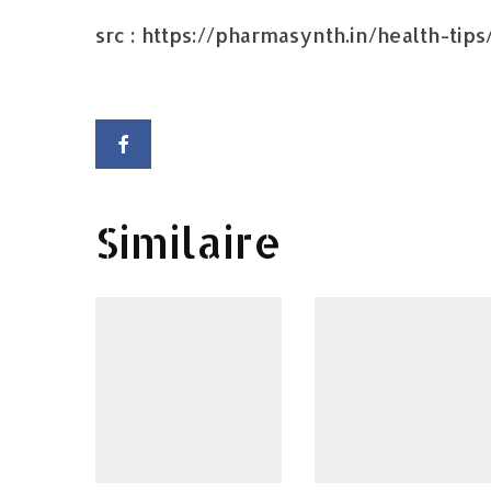
src : https://pharmasynth.in/health-ti
Similaire