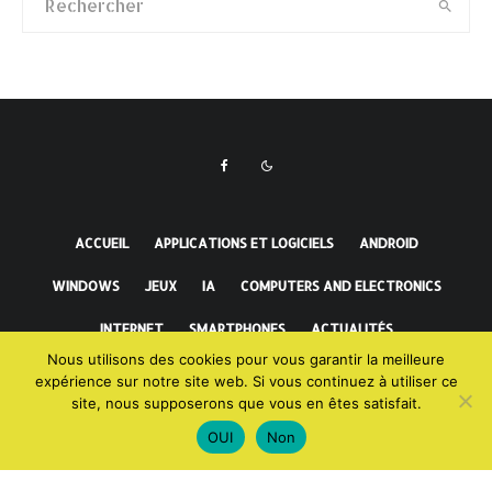
ACCUEIL
APPLICATIONS ET LOGICIELS
ANDROID
WINDOWS
JEUX
IA
COMPUTERS AND ELECTRONICS
INTERNET
SMARTPHONES
ACTUALITÉS
Nous utilisons des cookies pour vous garantir la meilleure
FAITS INCROYABLES
expérience sur notre site web. Si vous continuez à utiliser ce
site, nous supposerons que vous en êtes satisfait.
OUI
Non