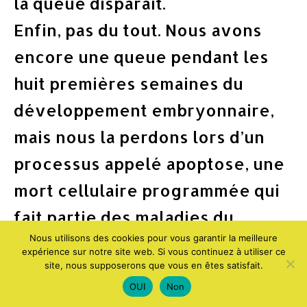
la queue disparaît.
Enfin, pas du tout. Nous avons
encore une queue pendant les
huit premières semaines du
développement embryonnaire,
mais nous la perdons lors d’un
processus appelé apoptose, une
mort cellulaire programmée qui
fait partie des maladies du
Nous utilisons des cookies pour vous garantir la meilleure
développement multicellulaire.
expérience sur notre site web. Si vous continuez à utiliser ce
Dans de rares cas, un snapoo
site, nous supposerons que vous en êtes satisfait.
OUI
Non
avec contrôle génétique peut