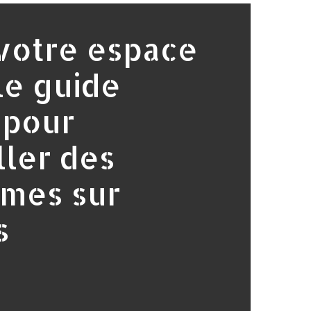
votre espace
 le guide
 pour
ller des
mes sur
s