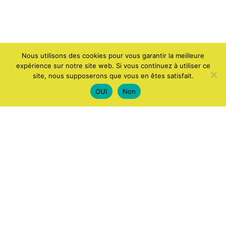
Nous utilisons des cookies pour vous garantir la meilleure
expérience sur notre site web. Si vous continuez à utiliser ce
site, nous supposerons que vous en êtes satisfait.
OUI
Non
ACCUEIL
APPLICATIONS ET LOGICIELS
ANDROID
WINDOWS
JEUX
IA
COMPUTERS AND ELECTRONICS