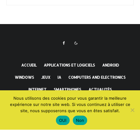
ACCUEIL
APPLICATIONS ET LOGICIELS
ANDROID
WINDOWS
JEUX
IA
COMPUTERS AND ELECTRONICS
INTERNET
SMARTPHONES
ACTUALITÉS
Nous utilisons des cookies pour vous garantir la meilleure
FAITS INCROYABLES
expérience sur notre site web. Si vous continuez à utiliser ce
site, nous supposerons que vous en êtes satisfait.
OUI
Non