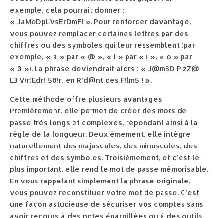
exemple, cela pourrait donner :
« JaMeDpLVsErDmF! ». Pour renforcer davantage,
vous pouvez remplacer certaines lettres par des
chiffres ou des symboles qui leur ressemblent (par
exemple, « a » par « @ », « i » par « ! », « o » par
« 0 »). La phrase deviendrait alors : « J@m3D P!zZ@
L3 V(r)Edr! 50!r, en R’d@nt des F!lm5 ! ».
Cette méthode offre plusieurs avantages.
Premièrement, elle permet de créer des mots de
passe très longs et complexes, répondant ainsi à la
règle de la longueur. Deuxièmement, elle intègre
naturellement des majuscules, des minuscules, des
chiffres et des symboles. Troisièmement, et c’est le
plus important, elle rend le mot de passe mémorisable.
En vous rappelant simplement la phrase originale,
vous pouvez reconstituer votre mot de passe. C’est
une façon astucieuse de sécuriser vos comptes sans
avoir recours à des notes éparpillées ou à des outils