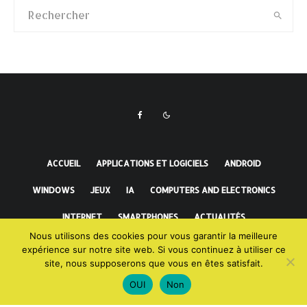
ACCUEIL
APPLICATIONS ET LOGICIELS
ANDROID
WINDOWS
JEUX
IA
COMPUTERS AND ELECTRONICS
INTERNET
SMARTPHONES
ACTUALITÉS
Nous utilisons des cookies pour vous garantir la meilleure
FAITS INCROYABLES
expérience sur notre site web. Si vous continuez à utiliser ce
site, nous supposerons que vous en êtes satisfait.
OUI
Non