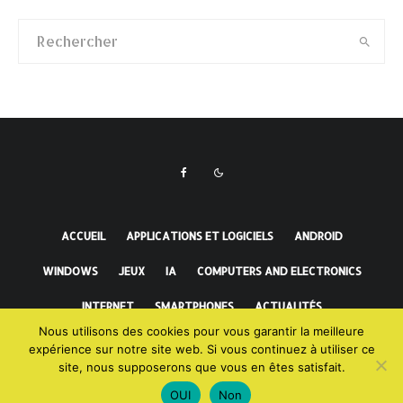
ACCUEIL
APPLICATIONS ET LOGICIELS
ANDROID
WINDOWS
JEUX
IA
COMPUTERS AND ELECTRONICS
INTERNET
SMARTPHONES
ACTUALITÉS
Nous utilisons des cookies pour vous garantir la meilleure
FAITS INCROYABLES
expérience sur notre site web. Si vous continuez à utiliser ce
site, nous supposerons que vous en êtes satisfait.
OUI
Non