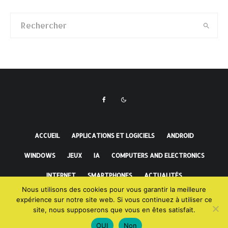
ACCUEIL
APPLICATIONS ET LOGICIELS
ANDROID
WINDOWS
JEUX
IA
COMPUTERS AND ELECTRONICS
INTERNET
SMARTPHONES
ACTUALITÉS
Nous utilisons des cookies pour vous garantir la meilleure
FAITS INCROYABLES
expérience sur notre site web. Si vous continuez à utiliser ce
site, nous supposerons que vous en êtes satisfait.
OUI
Non