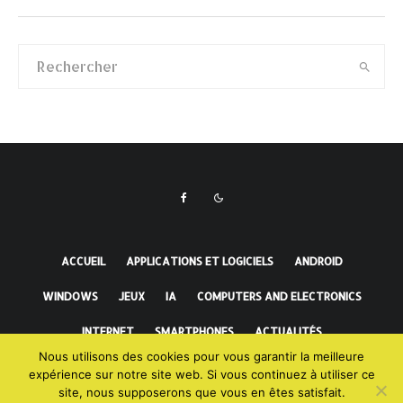
ACCUEIL
APPLICATIONS ET LOGICIELS
ANDROID
WINDOWS
JEUX
IA
COMPUTERS AND ELECTRONICS
INTERNET
SMARTPHONES
ACTUALITÉS
Nous utilisons des cookies pour vous garantir la meilleure
FAITS INCROYABLES
expérience sur notre site web. Si vous continuez à utiliser ce
site, nous supposerons que vous en êtes satisfait.