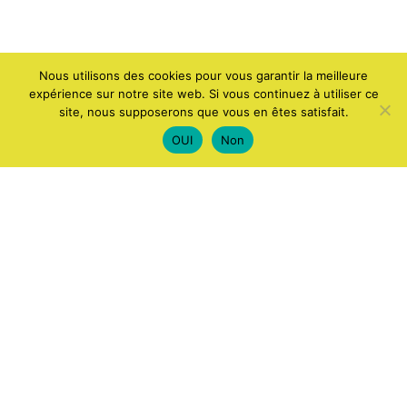
Nous utilisons des cookies pour vous garantir la meilleure
expérience sur notre site web. Si vous continuez à utiliser ce
site, nous supposerons que vous en êtes satisfait.
OUI
Non
ACCUEIL
APPLICATIONS ET LOGICIELS
ANDROID
WINDOWS
JEUX
IA
COMPUTERS AND ELECTRONICS
INTERNET
SMARTPHONES
ACTUALITÉS