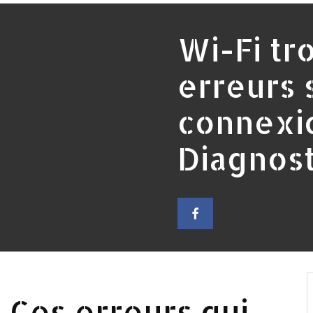
Wi-Fi tr
erreurs 
connexio
Diagnost
? Ces erreurs qui