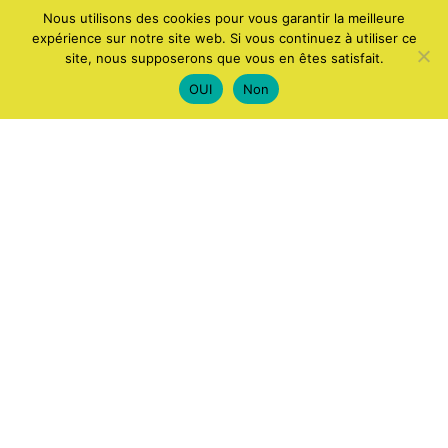
Nous utilisons des cookies pour vous garantir la meilleure
expérience sur notre site web. Si vous continuez à utiliser ce
site, nous supposerons que vous en êtes satisfait.
OUI
Non
ACCUEIL
APPLICATIONS ET LOGICIELS
ANDROID
WINDOWS
JEUX
IA
COMPUTERS AND ELECTRONICS
INTERNET
SMARTPHONES
ACTUALITÉS
FAITS INCROYABLES