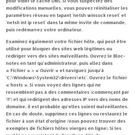
pour vider le cache DNS. Si vous suspectez des
modifications manuelles, vous pouvez réinitialiser les
paramètres réseau en tapant `netsh winsock reset` et
`netsh int ip reset` dans la même invite de commande,
puis redémarrez votre ordinateur.
Examinez également votre fichier hôte, qui peut être
utilisé pour bloquer des sites web légitimes ou
rediriger vers des sites malveillants. Ouvrez le Bloc-
notes en tant qu’administrateur, puis allez dans
« Fichier » > « Ouvrir » et naviguez jusqu’à
`C:\Windows\System32\drivers\etc`. Ouvrez le fichier
« hosts ». Si vous voyez des lignes qui ne
ressemblent pas à des commentaires (commençant par
‘#’) et qui redirigent des adresses IP vers des noms de
domaine, il est probable qu’elles soient malveillantes.
En cas de doute, supprimez ces lignes ou restaurez le
fichier à son état d’origine (vous pouvez trouver des
exemples de fichiers hôtes vierges en ligne). Si les