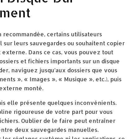
ement
n recommandée, certains utilisateurs
l sur leurs sauvegardes ou souhaitent copier
t externe. Dans ce cas, vous pouvez tout
siers et fichiers importants sur un disque
er, naviguez jusqu’aux dossiers que vous
ts », « Images », « Musique », etc.), puis
r externe monté.
ais elle présente quelques inconvénients.
line rigoureuse de votre part pour vous
chiers. Oublier de le faire peut entraîner
 entre deux sauvegardes manuelles.
es réglages système ni les applications, se