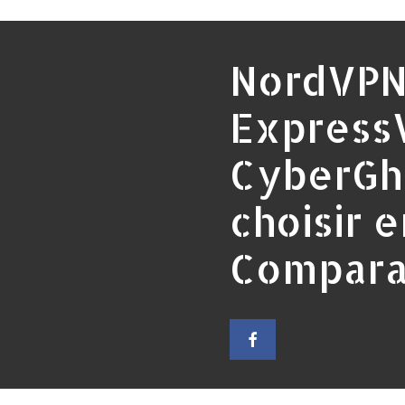
NordVPN
Express
CyberGho
choisir 
Compara