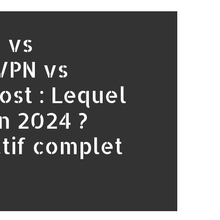
 vs
VPN vs
st : Lequel
en 2024 ?
tif complet