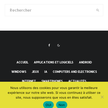
ACCUEIL
APPLICATIONS ET LOGICIELS
ANDROID
WINDOWS
JEUX
IA
COMPUTERS AND ELECTRONICS
INTERNET
SMARTPHONES
ACTUALITÉS
Nous utilisons des cookies pour vous garantir la meilleure
FAITS INCROYABLES
expérience sur notre site web. Si vous continuez à utiliser ce
site, nous supposerons que vous en êtes satisfait.
OUI
Non