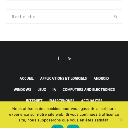
ACCUEIL
APPLICATIONS ET LOGICIELS
ANDROID
WINDOWS
JEUX
IA
COMPUTERS AND ELECTRONICS
INTERNET
SMARTPHONES
ACTUALITÉS
Nous utilisons des cookies pour vous garantir la meilleure
FAITS INCROYABLES
expérience sur notre site web. Si vous continuez à utiliser ce
site, nous supposerons que vous en êtes satisfait.