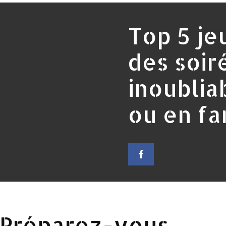
Top 5 je
des soir
inoublia
ou en fa
: Préparez-vous