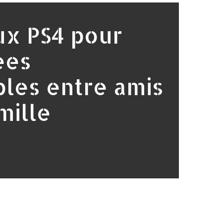
ux PS4 pour
ées
bles entre amis
mille