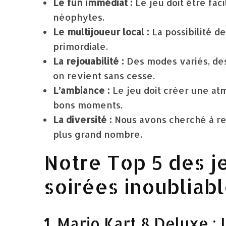
Le fun immédiat :
Le jeu doit être fa
néophytes.
Le multijoueur local :
La possibilité d
primordiale.
La rejouabilité :
Des modes variés, des 
on revient sans cesse.
L’ambiance :
Le jeu doit créer une atm
bons moments.
La diversité :
Nous avons cherché à re
plus grand nombre.
Notre Top 5 des j
soirées inoubliab
1. Mario Kart 8 Deluxe : 