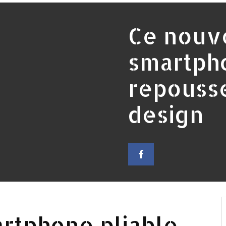
Ce nouv
smartpho
repousse
design
rtphone pliable