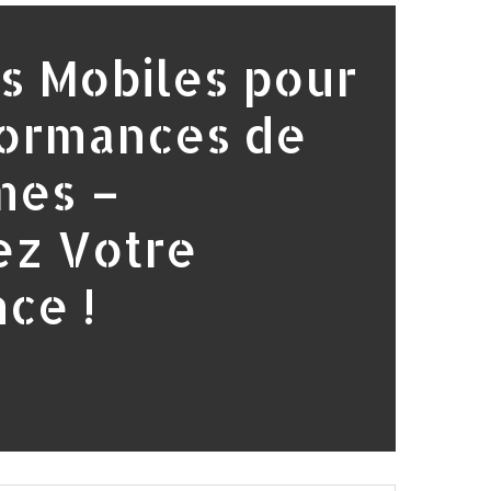
s Mobiles pour
formances de
mes –
ez Votre
ce !