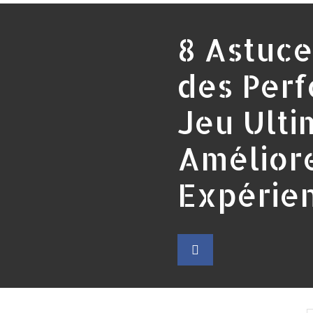
8 Astuce
des Per
Jeu Ulti
Amélior
Expérien