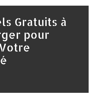
ls Gratuits à
rger pour
 Votre
té