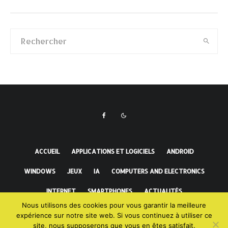
ACCUEIL
APPLICATIONS ET LOGICIELS
ANDROID
WINDOWS
JEUX
IA
COMPUTERS AND ELECTRONICS
INTERNET
SMARTPHONES
ACTUALITÉS
Nous utilisons des cookies pour vous garantir la meilleure
FAITS INCROYABLES
expérience sur notre site web. Si vous continuez à utiliser ce
site, nous supposerons que vous en êtes satisfait.