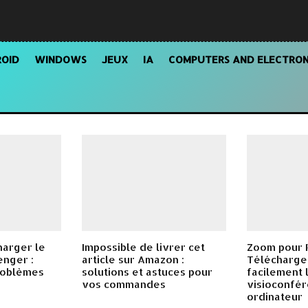
OID
WINDOWS
JEUX
IA
COMPUTERS AND ELECTRON
harger le
Impossible de livrer cet
Zoom pour P
enger :
article sur Amazon :
Télécharger
roblèmes
solutions et astuces pour
facilement l
vos commandes
visioconfér
ordinateur