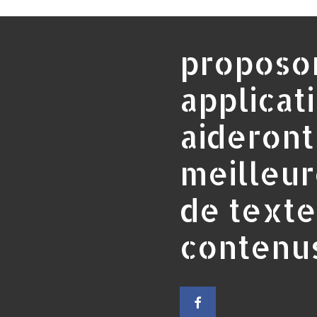
proposo
applicat
aideront
meilleur
de texte
contenu