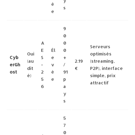
y
é
s
e
9
0
A
0
Serveurs
E
Él
0
Oui
optimisés
Cyb
S
e
+
(au
2.19
(streaming,
erGh
-
v
/
dit
€
P2P), interface
ost
2
é
91
é)
simple, prix
5
e
p
attractif
6
a
y
s
5
7
0