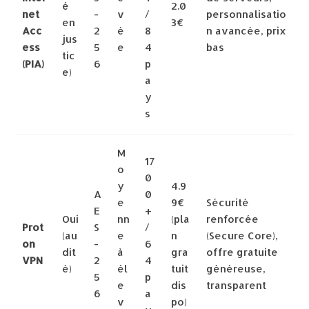
é
2.0
net
-
v
/
personnalisatio
en
3€
Acc
2
é
8
n avancée, prix
jus
ess
5
e
4
bas
tic
(PIA)
6
p
e)
a
y
s
M
17
o
0
y
4.9
A
0
e
9€
Sécurité
E
+
Oui
nn
(pla
renforcée
Prot
S
/
(au
e
n
(Secure Core),
on
-
6
dit
à
gra
offre gratuite
VPN
2
4
é)
él
tuit
généreuse,
5
p
e
dis
transparent
6
a
v
po)