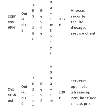
0
A
0
E
Él
Vitesse,
Oui
+
Expr
S
e
sécurité,
(au
/
8.32
ess
-
v
facilité
dit
10
€
VPN
2
é
d’usage,
é)
5
5
e
service client
p
6
a
y
s
9
0
A
0
Serveurs
E
Él
0
Oui
optimisés
Cyb
S
e
+
(au
2.19
(streaming,
erGh
-
v
/
dit
€
P2P), interface
ost
2
é
91
é)
simple, prix