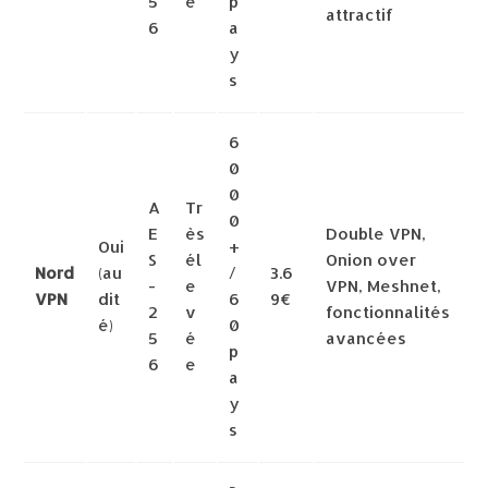
5
e
p
attractif
6
a
y
s
6
0
0
A
Tr
0
E
ès
Double VPN,
Oui
+
S
él
Onion over
Nord
(au
/
3.6
-
e
VPN, Meshnet,
VPN
dit
6
9€
2
v
fonctionnalités
é)
0
5
é
avancées
p
6
e
a
y
s