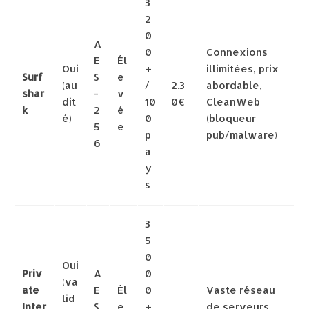
3
2
0
A
0
Connexions
E
Él
Oui
+
illimitées, prix
Surf
S
e
(au
/
2.3
abordable,
shar
-
v
dit
10
0€
CleanWeb
k
2
é
é)
0
(bloqueur
5
e
p
pub/malware)
6
a
y
s
3
5
0
Oui
Priv
A
0
(va
ate
E
Él
0
Vaste réseau
lid
Inter
S
e
+
de serveurs,