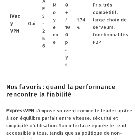
A
M
0
Prix très
E
o
+
compétitif,
IVac
S
y
/
1.74
large choix de
y
Oui
-
e
10
€
serveurs,
VPN
2
nn
0
fonctionnalités
5
e
p
P2P
6
a
y
s
Nos favoris : quand la performance
rencontre la fiabilité
ExpressVPN
s’impose souvent comme le leader, grâce
à son équilibre parfait entre vitesse, sécurité et
simplicité d’utilisation. Son interface épurée le rend
accessible à tous, tandis que sa politique de non-