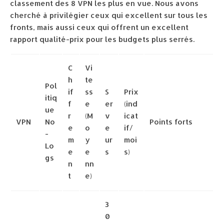
classement des 8 VPN les plus en vue. Nous avons
cherché à privilégier ceux qui excellent sur tous les
fronts, mais aussi ceux qui offrent un excellent
rapport qualité-prix pour les budgets plus serrés.
C
Vi
h
te
Pol
if
ss
S
Prix
itiq
f
e
er
(ind
ue
r
(M
v
icat
VPN
No
Points forts
e
o
e
if/
-
m
y
ur
moi
Lo
e
e
s
s)
gs
n
nn
t
e)
3
0