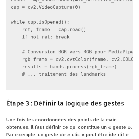
cap = cv2.VideoCapture(0)

while cap.isOpened():

    ret, frame = cap.read()

    if not ret: break

    # Conversion BGR vers RGB pour MediaPipe

    rgb_frame = cv2.cvtColor(frame, cv2.COLOR_
    results = hands.process(rgb_frame)

    # ... traitement des landmarks

Étape 3 : Définir la logique des gestes
Une fois les coordonnées des points de la main
obtenues, il faut définir ce qui constitue un « geste ».
Par exemple, un geste de « clic » peut être identifié