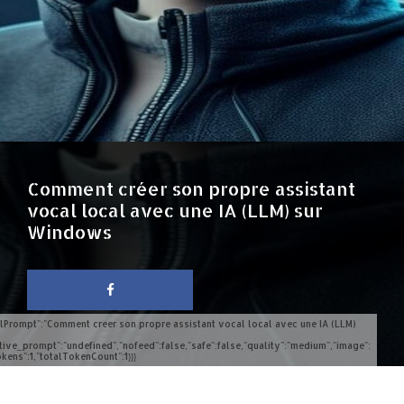
Comment créer son propre assistant
vocal local avec une IA (LLM) sur
Windows
lPrompt":"Comment creer son propre assistant vocal local avec une IA (LLM)
ive_prompt":"undefined","nofeed":false,"safe":false,"quality":"medium","image":
kens":1,"totalTokenCount":1}}}