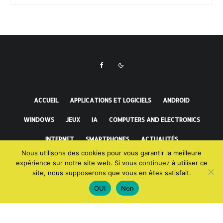
ACCUEIL
APPLICATIONS ET LOGICIELS
ANDROID
WINDOWS
JEUX
IA
COMPUTERS AND ELECTRONICS
INTERNET
SMARTPHONES
ACTUALITÉS
Nous utilisons des cookies pour vous garantir la meilleure
FAITS INCROYABLES
expérience sur notre site web. Si vous continuez à utiliser ce
site, nous supposerons que vous en êtes satisfait.
OUI
Non