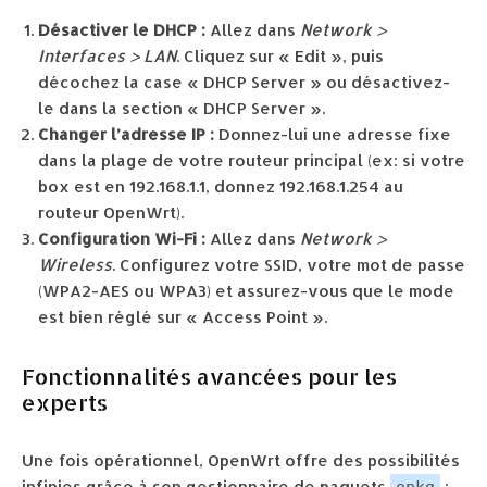
Désactiver le DHCP :
Allez dans
Network >
Interfaces > LAN
. Cliquez sur « Edit », puis
décochez la case « DHCP Server » ou désactivez-
le dans la section « DHCP Server ».
Changer l’adresse IP :
Donnez-lui une adresse fixe
dans la plage de votre routeur principal (ex: si votre
box est en 192.168.1.1, donnez 192.168.1.254 au
routeur OpenWrt).
Configuration Wi-Fi :
Allez dans
Network >
Wireless
. Configurez votre SSID, votre mot de passe
(WPA2-AES ou WPA3) et assurez-vous que le mode
est bien réglé sur « Access Point ».
Fonctionnalités avancées pour les
experts
Une fois opérationnel, OpenWrt offre des possibilités
infinies grâce à son gestionnaire de paquets
: