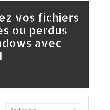
z vos fichiers
és ou perdus
ndows avec
I