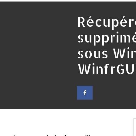
Récupére
supprim
sous Wi
WinfrGU