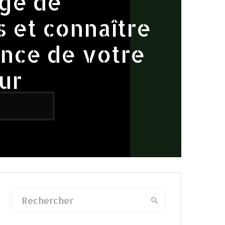
ge de
 et connaître
ance de votre
ur