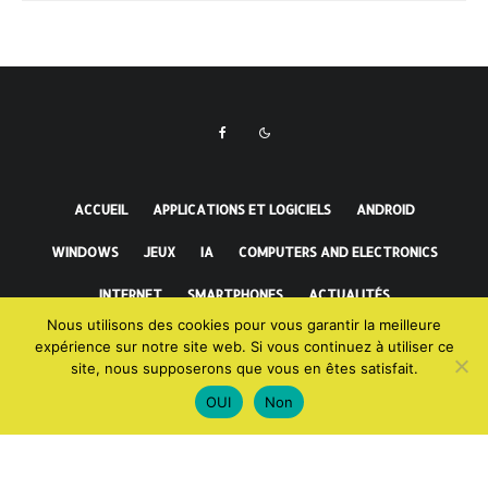
ACCUEIL
APPLICATIONS ET LOGICIELS
ANDROID
WINDOWS
JEUX
IA
COMPUTERS AND ELECTRONICS
INTERNET
SMARTPHONES
ACTUALITÉS
Nous utilisons des cookies pour vous garantir la meilleure
FAITS INCROYABLES
expérience sur notre site web. Si vous continuez à utiliser ce
site, nous supposerons que vous en êtes satisfait.
OUI
Non