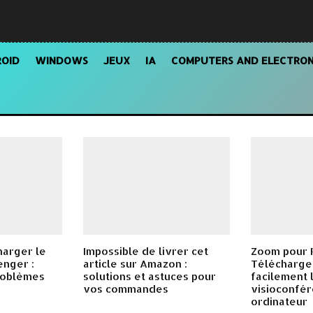
OID
WINDOWS
JEUX
IA
COMPUTERS AND ELECTRON
harger le
Impossible de livrer cet
Zoom pour P
enger :
article sur Amazon :
Télécharger
roblèmes
solutions et astuces pour
facilement l
vos commandes
visioconfér
ordinateur