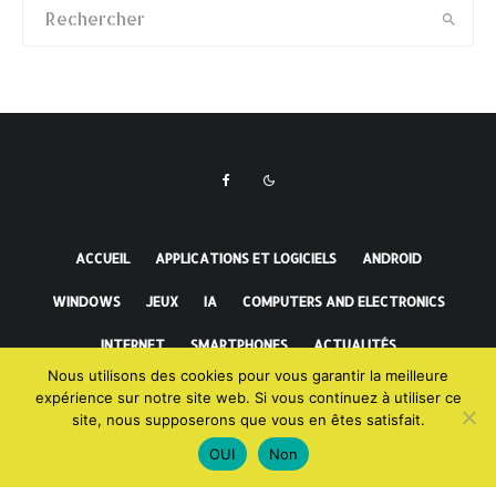
ACCUEIL
APPLICATIONS ET LOGICIELS
ANDROID
WINDOWS
JEUX
IA
COMPUTERS AND ELECTRONICS
INTERNET
SMARTPHONES
ACTUALITÉS
Nous utilisons des cookies pour vous garantir la meilleure
FAITS INCROYABLES
expérience sur notre site web. Si vous continuez à utiliser ce
site, nous supposerons que vous en êtes satisfait.
OUI
Non