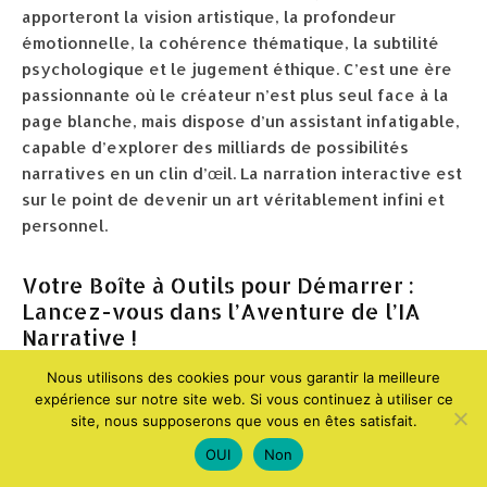
apporteront la vision artistique, la profondeur
émotionnelle, la cohérence thématique, la subtilité
psychologique et le jugement éthique. C’est une ère
passionnante où le créateur n’est plus seul face à la
page blanche, mais dispose d’un assistant infatigable,
capable d’explorer des milliards de possibilités
narratives en un clin d’œil. La narration interactive est
sur le point de devenir un art véritablement infini et
personnel.
Votre Boîte à Outils pour Démarrer :
Lancez-vous dans l’Aventure de l’IA
Narrative !
Nous utilisons des cookies pour vous garantir la meilleure
Logiciels et API incontournables
expérience sur notre site web. Si vous continuez à utiliser ce
site, nous supposerons que vous en êtes satisfait.
Prêt à vous lancer et à expérimenter ? Voici quelques
OUI
Non
points de départ essentiels pour explorer la narration