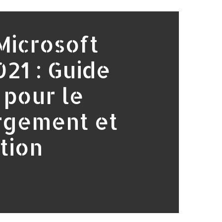
Microsoft
021 : Guide
pour le
rgement et
ation