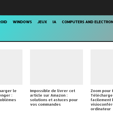
OID
WINDOWS
JEUX
IA
COMPUTERS AND ELECTRON
harger le
Impossible de livrer cet
Zoom pour P
enger :
article sur Amazon :
Télécharger
roblèmes
solutions et astuces pour
facilement l
vos commandes
visioconfér
ordinateur