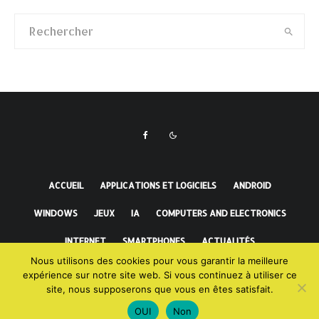
ACCUEIL
APPLICATIONS ET LOGICIELS
ANDROID
WINDOWS
JEUX
IA
COMPUTERS AND ELECTRONICS
INTERNET
SMARTPHONES
ACTUALITÉS
Nous utilisons des cookies pour vous garantir la meilleure
FAITS INCROYABLES
expérience sur notre site web. Si vous continuez à utiliser ce
site, nous supposerons que vous en êtes satisfait.
OUI
Non